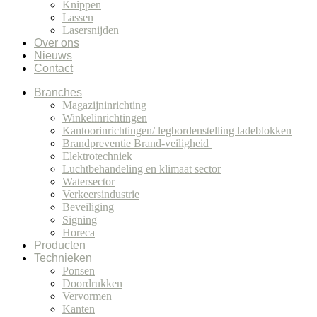
Knippen
Lassen
Lasersnijden
Over ons
Nieuws
Contact
Branches
Magazijninrichting
Winkelinrichtingen
Kantoorinrichtingen/ legbordenstelling ladeblokken
Brandpreventie Brand-veiligheid
Elektrotechniek
Luchtbehandeling en klimaat sector
Watersector
Verkeersindustrie
Beveiliging
Signing
Horeca
Producten
Technieken
Ponsen
Doordrukken
Vervormen
Kanten