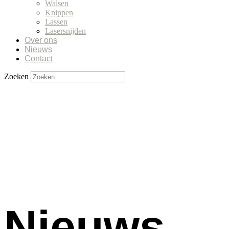
Walsen
Knippen
Lassen
Lasersnijden
Over ons
Nieuws
Contact
Zoeken
Nieuws