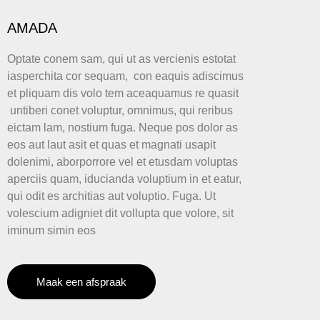
AMADA
Optate conem sam, qui ut as vercienis estotat
iasperchita cor sequam, con eaquis adiscimus
et pliquam dis volo tem aceaquamus re quasit
untiberi conet voluptur, omnimus, qui reribus
eictam lam, nostium fuga. Neque pos dolor as
eos aut laut asit et quas et magnati usapit
dolenimi, aborporrore vel et etusdam voluptas
aperciis quam, iducianda voluptium in et eatur,
qui odit es architias aut voluptio. Fuga. Ut
volescium adigniet dit vollupta que volore, sit
iminum simin eos
Maak een afspraak