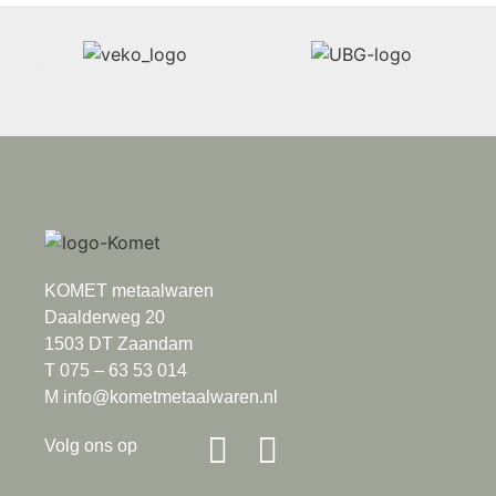
KOMET metaalwaren
Daalderweg 20
1503 DT Zaandam
T 075 – 63 53 014
M info@kometmetaalwaren.nl
Volg ons op