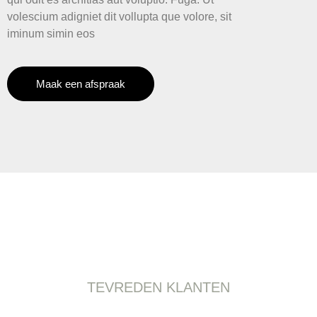
volescium adigniet dit vollupta que volore, sit
iminum simin eos
Maak een afspraak
TEVREDEN KLANTEN