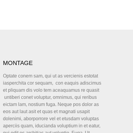
MONTAGE
Optate conem sam, qui ut as vercienis estotat
iasperchita cor sequam, con eaquis adiscimus
et pliquam dis volo tem aceaquamus re quasit
untiberi conet voluptur, omnimus, qui reribus
eictam lam, nostium fuga. Neque pos dolor as
eos aut laut asit et quas et magnati usapit
dolenimi, aborporrore vel et etusdam voluptas
aperciis quam, iducianda voluptium in et eatur,
qui odit es architias aut voluptio. Fuga. Ut