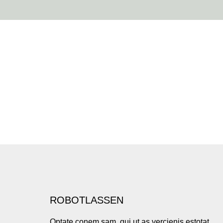
ROBOTLASSEN
Optate conem sam, qui ut as vercienis estotat